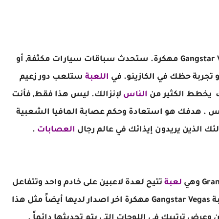
الفاتنة توجد لعبة Gangstar Vegas مهكرة. ستحدث سباقات سيارات مكثفة, أو
تجربة حظك في الكازينو. في
اللعبة
ستلعب دور زعيم
ك يخطط الكثير من
الناس
لإنزالك. ليس هذا فقط, فأنت
 . هدفك هو استعادة وحكم عصابة المافيا الشعبية
ك الذين يريدون إيذائك في عالم رجال
العصابات
.
لعبة
تتيح لعدة لاعبين على خادم واحد وتتفاعل
مفتوحة. و لعبة Gangstar Vegas‏ مهكرة اخر اصدار لديها أيضاً مثل هذا
وعرض ترتيبك في اللوحات التي يتم تحديثها دائماً .