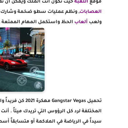
موقع
اللعبة
حيث تكون أنت الملك ويمكن أن تف
العصابات
, ونظم عمليات سطو ضخمة وشارك 
ولعب
ألعاب
الحظ واستكمل المهام الممتعة ع
تحميل Gangstar Vegas مهكرة 2021 كن فريداً واختر أسلوبك الخاص, واختر أساليب القتال ومعدات
المختلفة لرد كل الرؤوس التي تريدك ميتاً . أن
سيداً في الرياضة في الملاكمة أو متسابقاً أسطوري