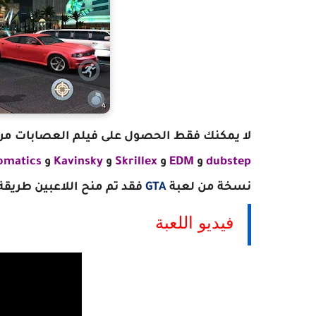
لا يمكنك فقط الحصول على فيلم العصابات من Gangstar Vegas الذي يتميز بأصوات متميزة من أف
dubstep
و
EDM
و
Skrillex
و
Kavinsky
و
omatics
نسخة من لعبة
GTA
فقد تم منح اللاعبين طريقة لعب جديدة 
فيديو اللعبة