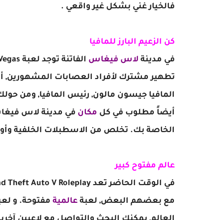
فالخيار غني بشكل غير واقعي .
كن الزعيم البارز للمافيا
في مدينة
لاس فيغاس
تطهير مشترك لأفراد العصابات المشهورين, أو 
المافيا جيسون مالون, رئيس المافيا, ومن حول
أيضاً مطلوب في كل
مكان
في مدينة لاس فيغاس
الخاصة بك. تخلص من الاسطبلات الخلفية وأولئ
عالم مفتوح كبير
في الوقت الحاضر تعد Grand Theft Auto V Roleplay وهي
مع بعضهم البعض, لعبة
عالمية
العالم, يمكنك البحث والتواصل مع لاعبين آخرين 