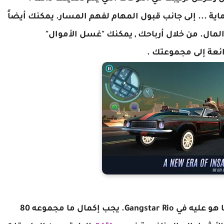
اية ... إلى جانب قبول المهام لفهم المسار. يمكنك أيضاً
ال. من خلال أرباحك , يمكنك "غسل الأموال"
ئعة إلى مجموعتك .
يوجد عالم ألعاب ضخم أكبر بتسعة أضعاف مما هو عليه في Gangstar Rio. يجب إكمال ما مجموعه 80