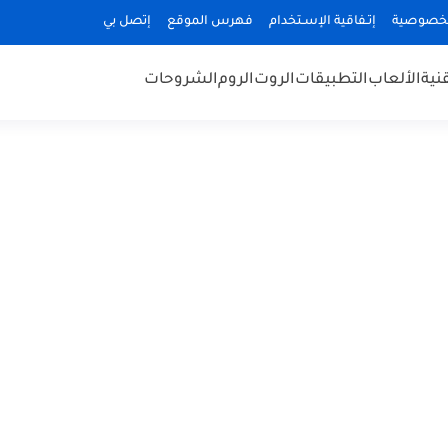
لخصوصية
إتـفاقية الإسـتخدام
فهرس الموقع
إتصل بي
قنية
الألعاب
التطبيقات
الروت
الروم
الشروحات