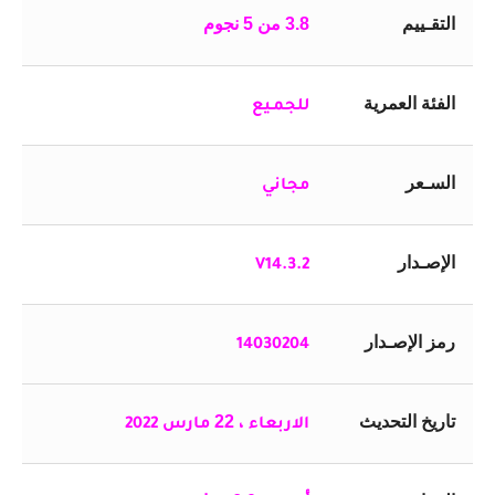
التقـييم
3.8 من 5 نجوم
الفئة العمرية
للجمـيع
السـعر
مجاني
الإصـدار
V
14.3.2
رمز الإصـدار
14030204
تاريخ التحديث
22
الاربعاء ،
مارس 2022