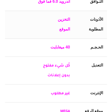
التـوافق
أندرويد 6.0 فما فوق
الأذونات
التخزين
المطلوبة
الموقع
الحـجـم
40 ميغابايت
التعديل
كُل شيء مفتوح
بدون إعلانات
الإنترنت
غير مطلوب
موقع الرفع
MEGA