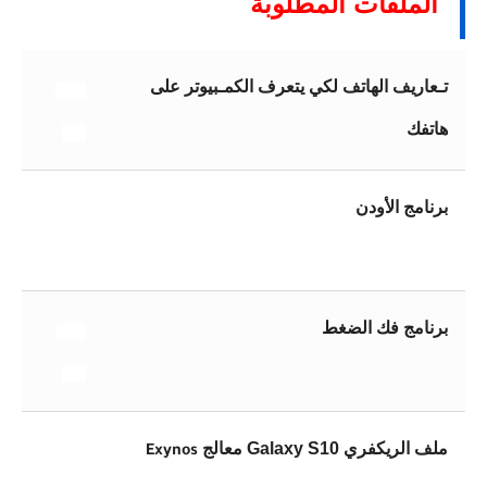
الملفات المطلوبة
تـعاريف الهاتف لكي يتعرف الكمـبيوتر على
إنقـر
هاتفك
هنا
برنامج الأودن
إنقـر
هنا
برنامج فك الضغط
إنقـر
هنا
ملف الريكفري Galaxy S10 معالج
Exynos
إنقـر