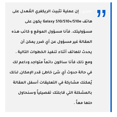
تحذير :
إن عملية تثبيت الريكفري المُعدل على
هاتف Galaxy
S10/S10+/S10e
يكون على
مسؤوليتك. فأنا مسؤول الموقع و كاتب هـذه
المقالة غير مسؤول عن أي ضرر يمكن أن
يحدث للهاتف أثناء تنـفيذ الخطوات التالية .
ومع ذلك فأنا ساكون دائماً متواجد وداعم لك
في حالة حدوث أي شئ خاطئ قدر الإمكان, لذلك
يُمكنك مشاركة في التعليقات أسفل المقالة
بالمشكلة التي قابلتك تفصيلياً وسنحاول
حلها معاً .