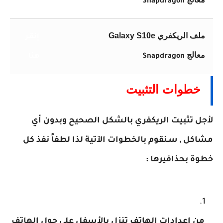
Snapdragon
هنا
ملف الريكفري Galaxy S10e
إنقـر
معالج
Snapdragon
هنا
خطوات التثبيت
لأجل تثبيت الريكفري بالشكل الصحيح وبدون أي
مشاكل , سـنقوم بالخطوات الآتية
لذا لطفاً نفذ كل
خطوة بحذافيرها :
من إعدادات الهاتف تنزل بالأسفل على حول الهاتف