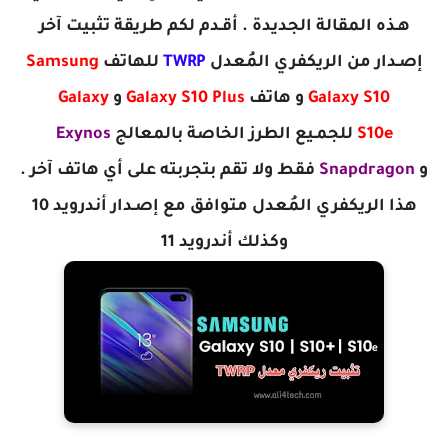
هـذه المقالة الجديدة . أقـدم لكم طريقة تثبيت آخر
إصـدار من الريكفري المُعدل
TWRP
للهاتف
Samsung
Galaxy S10
و هاتف
Galaxy S10 Plus
و
Galaxy
S10e
للجمـيع الطرز الخاصة بالمعالج
Exynos
و
Snapdragon
فقط ولا تقم بتجربته على أي هاتف آخر .
هذا الريكفري المُعدل متوافق مع إصـدار أندرويد 10
وكذلك أندرويد 11