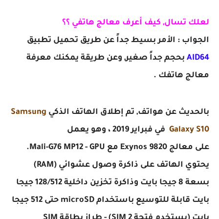
لعلك تسال, كيف أعرف معالج هاتفي ؟؟
الجواب : الأمر بسيط جداً عن طريق تحميل تطبيق
AID64
بحجم جداً صغير, وعن طريقة يمكنك معرفة
معالج هاتفك .
بالحديث عن هواتف,
تم إطلاق
الهاتف الذكي
Samsung
Galaxy S10
في فبراير 2019 ، وهو يعمل
على
معالج
Exynos 9820 مع Mali-G76 MP12 - GPU.
يحتوي الهاتف على ذاكرة وصول عشوائي (RAM)
بسعة 8 جيجا بايت وذاكرة تخزين داخلية 128/512 جيجا
بايت قابلة للتوسيع باستخدام microSD حتى 512 جيجا
بايت (يستخدم فتحة SIM 2) - طراز بطاقة SIM