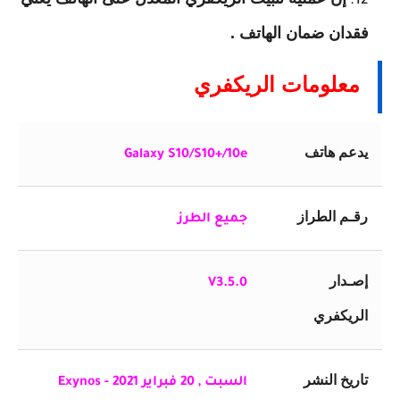
فقدان ضمان الهاتف .
معلومات الريكفري
يدعم هاتف
Galaxy S10/S10+/10e
رقـم الطراز
جميع الطرز
إصـدار
V3.5.0
الريكفري
تاريخ النشر
السبت , 20 فبراير 2021 - Exynos