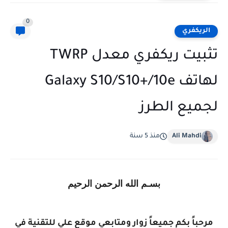
0
الريكفري
تثبيت ريكفري معدل TWRP
لهاتف Galaxy S10/S10+/10e
لجميع الطرز
Ali Mahdi
منذ 5 سنة
بسـم الله الرحمن الرحيم
مرحباً بكم جميعاً زوار ومتابعي موقع علي للتقنية في