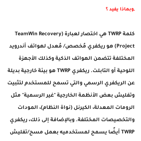
,وبماذا يفيد ؟
كلمة TWRP هي اختصار لعبارة (TeamWin Recovery
Project) هو ريكفري مُخصص/ مُعدل لهواتف أندرويد
المختلفة تتضمن الهواتف الذكية وكذلك الأجهزة
اللوحية أو التابلت. ريكفري TWRP هو بيئة خارجية بديلة
عن الريكفري الرسمي والتي تسمح للمستخدم لتثبيت
وتفليش بعض الأنظمة الخارجية "غير الرسمية" مثل
الرومات المعدلة، الكيرنل (نواة النظام)، المودات
والتخصيصات المختلفة. وبالإضافة إلى ذلك، ريكفري
TWRP أيضًا يسمح لمستخدميه بعمل مسح/تفليش