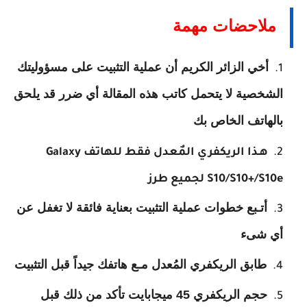
ملاحضات مهمة
أخي الزائر الكريم أن عملية التثبيت على مسؤوليتك
الشخصية لا يتحمل كاتب هذه المقالة أي ضرر قد يلحق
بالهاتف الخاص بك
هـذا الريكفري المٌعدل فقط للهاتف Galaxy
S10/S10+/S10e لجميع طرز
أتـبع خطوات عملية التثبيت بعناية فائقة لا تغفل عن
أي شىء
طابق الريكفري المُعدل مـع هاتفك جيداً قبل التثبيت
حجم الريكفري 45 ميجابايت تأكد من ذلك قبل