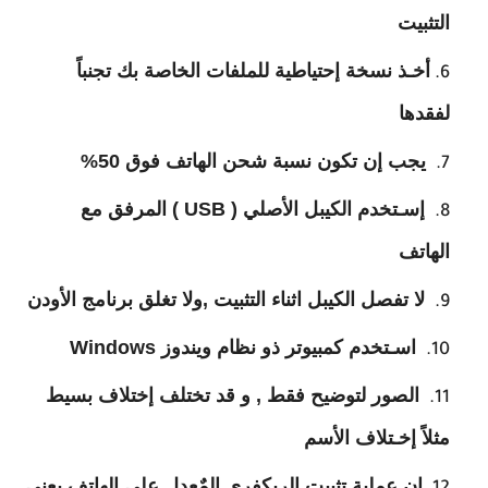
التثبيت
أخـذ نسخة إحتياطية للملفات الخاصة بك تجنباً
لفقدها
يجب إن تكون نسبة شحن الهاتف فوق 50%
إسـتخدم الكيبل الأصلي ( USB ) المرفق مع
الهاتف
لا تفصل الكيبل اثناء التثبيت ,ولا تغلق برنامج الأودن
اسـتخدم كمبيوتر ذو نظام ويندوز Windows
الصور لتوضيح فقط , و قد تختلف إختلاف بسيط
مثلاً إخـتلاف الأسم
إن عملية تثبيت الريكفري المٌعدل على الهاتف يعني