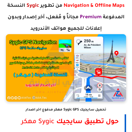
Navigation & Offline Maps
‏
من تطـوير
Sygic
‏
النسخة
المدفوعة
Premium
مجاناً و مُفعل،
آخر إصـدار وبدون
إعلانات
للجميع هواتف الأندرويد
تحميل سايجيك Sygic GPS مهكر مدفوع اخر اصدار
حول تطبيق سايجيك
Sygic مهكر