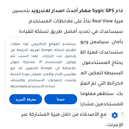
قام
Sygic GPS مهكر أحدث اصدار للاندرويد
بتحسين
ميزة Real View بناءً على ملاحظات المستخدم.
سيساعدك في تحديد أفضل طريق تسلكه للقيادة
بأمان. سيضمن وجود هذا الرفيق الرائع نجاح رحلتك.
يستخدم الموقع الإلكتروني هذا ملفات
تعريف الارتباط من Google لتقديم خدماته
ستساعدك قمرة القيادة في التحكم في أداء سيارتك.
وتحليل عدد الزيارات. لهذا السبب تتم
يحتاج المستخدمون فقط إلى اتباع بعض الخطوات
مشاركة عنوان IP ووكيل المستخدم
التابعين لك مع Google بالإضافة إلى
البسيطة لتمكين المميزات المطلوبة. سيتم حفظ
مقاييس الأداء والأمان لضمان جودة الخدمة
وإنشاء إحصاءات الاستخدام واكتشاف
الخرائط التي تم العثور عليها في سجل السفر الخاص
إساءة الاستخدام ومعالجتها.
بك. ستظهر معلومات الموقع كاقتراح مرة أخرى. يمكن
حسنا
معرفة المزيد
للمستخدمين مشاركة موقعهم الحالي والخريطة
الدقيقة مع الأصدقاء من خلال ميزة المشاركة عبر
الإنترنت.