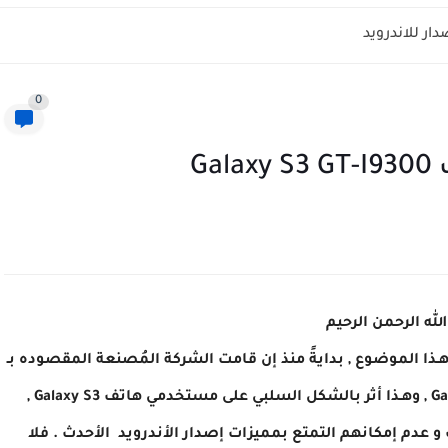
0
لله الرحمن الرحيم
هـذا الموضوع , بدايةً منذ إن قامت الشركة المُصنعة المقصوده بـ
Samsung بإيقاف التحديثات الهوائية للهاتف Galaxy S3 , وهـذا أثر بالشكل السلبي على مستخدمي هاتف Galaxy S3 ,
عدم إمكانهم التمتع بمميزات إصدار الأندرويد الأحدث . فلا