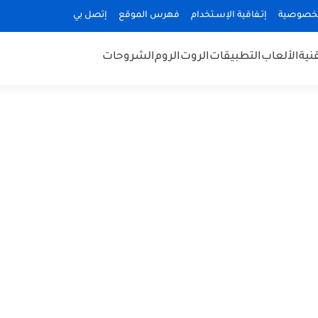
لخصوصية
إتـفاقية الإسـتخدام
فهرس الموقع
إتصل بي
قنية
الألعاب
التطبيقات
الروت
الروم
الشروحات