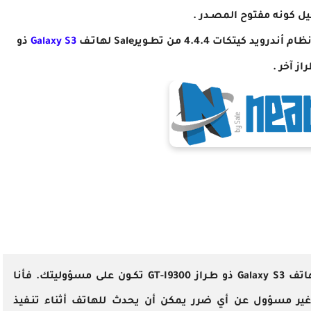
ل كونه مفتوح المصـدر .
رويد كيتكات 4.4.4 من تطـويرSale لهاتـف
Galaxy S3
ذو
ز آخر .
تحذير : أن عملية تثبيت الروم المُعدل لهاتف Galaxy S3 ذو طـراز GT-I9300 تكـون على مسؤوليتك. فأنا
ير مسؤول عن أي ضرر يمكن أن يحدث للهاتف أثناء تنـفيذ