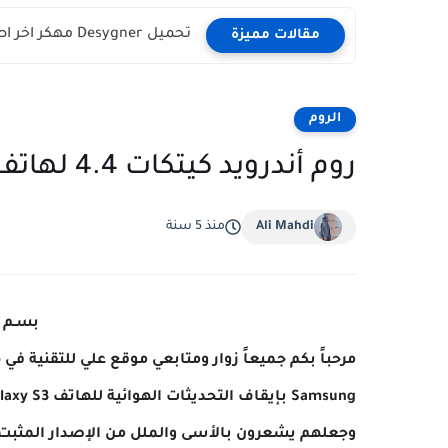
تحميل Desygner مهكر اخر اصدار للاندرويد
مقالات مميزة
الروم
روم أندرويد كيتكات 4.4 لهاتف Galaxy S3 GT-I9300
Ali Mahdi
منذ 5 سنة
بسـم ا
مرحباً بكم جميعاً زوار ومتابعي موقع علي للتقنية في 
وجعلهم يشعرون بالأسى والملل من الإصدار المثبت و 