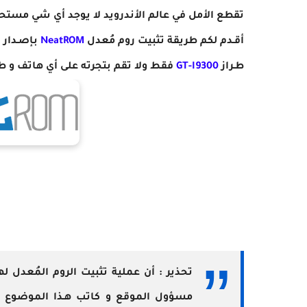
تقطع الأمل في عالم الأندرويد لا يوجد أي شي مستحي
أقـدم لكم طريقة تثبيت روم مُعدل
NeatROM
بإصـدار نظام أند
طـراز
GT-I9300
فقط ولا تقم بتجرته على أي هاتف و طرا
مسؤول الموقع و كاتب هـذا الموضوع غ