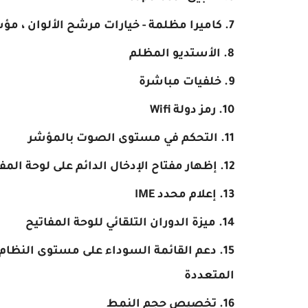
كاميرا مظلمة - خيارات مرشح الألوان ، مؤشر GPS ، جودة الصورة ، الالتقاط الذكي ، قطع الص
الأستديو المظلم
خلفيات مباشرة
رمز دولة Wifi
التحكم في مستوى الصوت بالمؤشر
إظهار مفتاح الإدخال الدائم على لوحة المف
إعلام محدد IME
ميزة الدوران التلقائي للوحة المفاتيح
دعم القائمة السوداء على مستوى النظام 
المتعددة
تخصيص حجم النمط