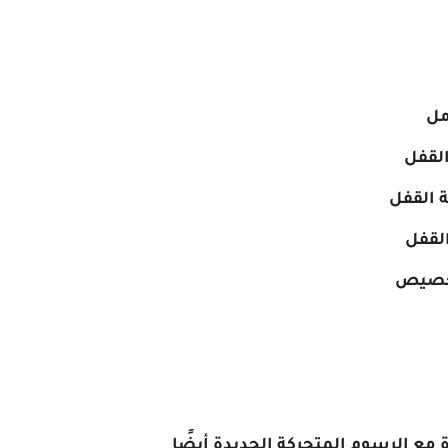
مل
القفل
 القفل
القفل
تخصيص