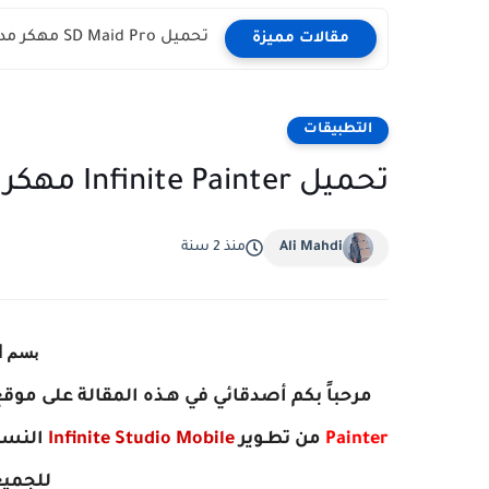
تحميل SD Maid Pro مهكر مدفوع آخر اصدار للاندرويد
مقالات مميزة
التطبيقات
تحميل Infinite Painter مهكر اخر اصدار للاندرويد
Ali Mahdi
منذ 2 سنة
بسم ا
مرحباً بكم أصدقائي في هـذه المقالة على موقع
Painter
‏
من تطـوير
Infinite Studio Mobile
‏
النسخ
للجميع