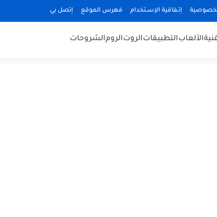
لخصوصية
إتـفاقية الإسـتخدام
فهرس الموقع
إتصل بي
قنية
الألعاب
التطبيقات
الروت
الروم
الشروحات