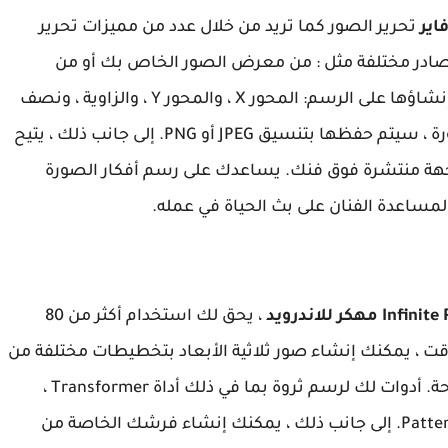
تحرير الصور كما تريد من خلال عدد من مميزات تحرير
صادر مختلفة مثل : من معرض الصور الخاص بك أو من
الكاميرا أو من الويب. هناك 5 أنواع من التناظر تم إنشاؤها على الرسم: المحور X ، والمحور Y ، والزاوية ، ونصف
القطر ، والمشكال. بمجرد الانتهاء من تحرير الصورة ، سيتم حفظها بتنسيق JPEG أو PNG. إلى جانب ذلك ، يتيح
ة منتشرة فوق فنك. يساعدك على رسم أفكار الصورة
مساعدة الفنان على بث الحياة في عمله.
، يحق لك استخدام أكثر من 80
ت ، يمكنك إنشاء صور ثلاثية الأبعاد بتخطيطات مختلفة من
أي زاوية بناءً على أوضاع الفوتوشوب والمزج المتاحة. أدوات لك لرسم ثروة بما في ذلك أداة Transformer ،
وأداة Pattern ، وأداة Liquify ، و Gradient ، و Pattern Fill. إلى جانب ذلك ، يمكنك إنشاء فرشك الخاصة من