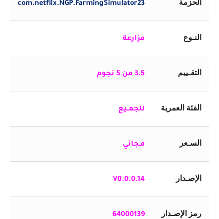
الحزمة
com.netflix.NGP.FarmingSimulator23
النـوع
مزارعة
التقـييم
3.5 من 5 نجوم
الفئة العمرية
للجمــيع
السـعر
مـجاني
الإصـدار
V
0.0.0.14
رمز الإصـدار
64000139