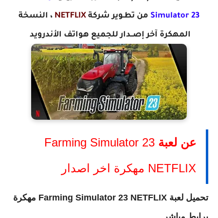
Simulator 23
م
ن تطـوير شركة
NETFLIX
، النسخة
المهكرة
آخر إصــدار
للجميع هواتف الأندرويد
عن لعبة
Farming Simulator 23
NETFLIX مهكرة اخر اصدار
تحميل لعبة
Farming Simulator 23 NETFLIX مهكرة
برابط مباشر