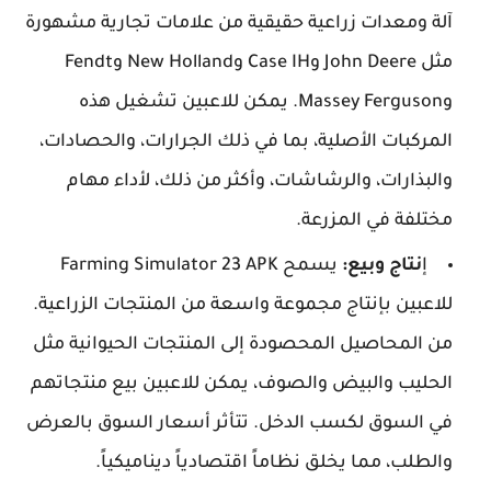
آلة ومعدات زراعية حقيقية من علامات تجارية مشهورة
مثل John Deere وCase IH وNew Holland وFendt
وMassey Ferguson. يمكن للاعبين تشغيل هذه
المركبات الأصلية، بما في ذلك الجرارات، والحصادات،
والبذارات، والرشاشات، وأكثر من ذلك، لأداء مهام
مختلفة في المزرعة.
إ
نتاج وبيع:
يسمح Farming Simulator 23 APK
للاعبين بإنتاج مجموعة واسعة من المنتجات الزراعية.
من المحاصيل المحصودة إلى المنتجات الحيوانية مثل
الحليب والبيض والصوف، يمكن للاعبين بيع منتجاتهم
في السوق لكسب الدخل. تتأثر أسعار السوق بالعرض
والطلب، مما يخلق نظاماً اقتصادياً ديناميكياً.