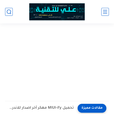
تحميل MIUI-ify مهكر آخر اصدار للاندرويد
مقالات مميزة