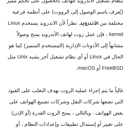
بنظام تشغيل الأندرويد للهاتف بالحصول على تحكم مميز
(يُعرف باسم الوصول إلى الرووت) على أنظمة فرعية
مختلفة من
. نظراً لأن الاندرويد يستخدم Linux
الأندرويد
kernel ، فإن عمل روت لهاتف الأندرويد يمنح وصولاً
مشابهاً إلى الأذونات الإدارية (المستخدم المتميز) كما هو
الحال في Linux أو أي نظام تشغيل آخر يشبه Unix مثل
FreeBSD أو macOS.
غالباً ما يتم إجراء عملية الروت بهدف التغلب على القيود
التي تضعها شركات النقل وشركات تصنيع الهواتف على
بعض الهواتف . وبالتالي ، يمنح الروت القدرة (أو الإذن)
على تغيير أو إستبدال تطبيقات وإعدادات النظام ، أو