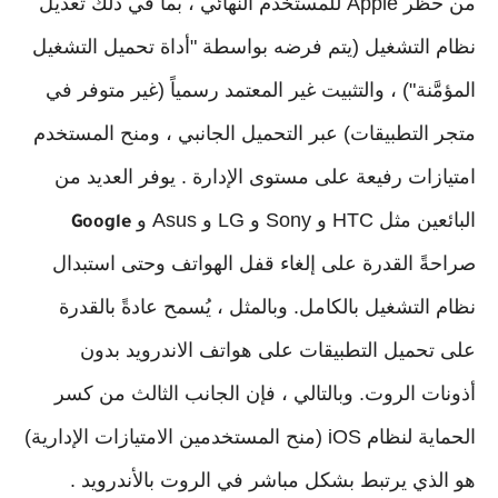
من حظر Apple للمستخدم النهائي ، بما في ذلك تعديل
نظام التشغيل (يتم فرضه بواسطة "أداة تحميل التشغيل
المؤمَّنة") ، والتثبيت غير المعتمد رسمياً (غير متوفر في
متجر التطبيقات) عبر التحميل الجانبي ، ومنح المستخدم
امتيازات رفيعة على مستوى الإدارة . يوفر العديد من
البائعين مثل HTC و Sony و LG و Asus و
Google
صراحةً القدرة على إلغاء قفل الهواتف وحتى استبدال
نظام التشغيل بالكامل. وبالمثل ، يُسمح عادةً بالقدرة
على تحميل التطبيقات على هواتف الاندرويد بدون
أذونات الروت. وبالتالي ، فإن الجانب الثالث من كسر
الحماية لنظام iOS (منح المستخدمين الامتيازات الإدارية)
هو الذي يرتبط بشكل مباشر في الروت بالأندرويد .