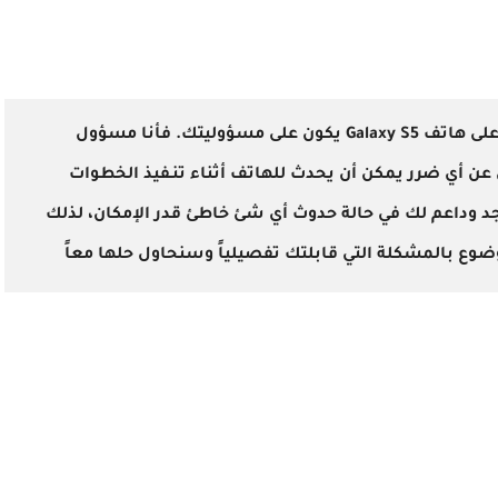
إن عملية تثبيت الريكفري المُعدل على هاتف Galaxy S5 يكون على مسؤوليتك. فأنا مسؤول
عن أي ضرر يمكن أن يحدث للهاتف أثناء تنـفيذ الخطوات
واجد وداعم لك في حالة حدوث أي شئ خاطئ قدر الإمكان، لذلك
وع بالمشكلة التي قابلتك تفصيلياً وسنحاول حلها معاً