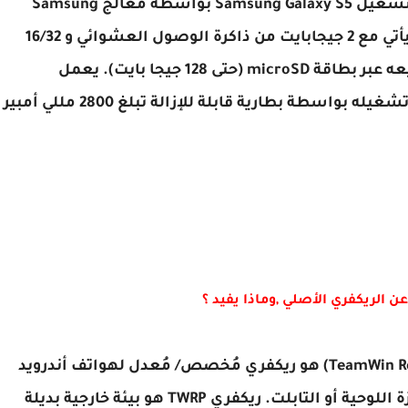
البوصة) ونسبة عرض إلى ارتفاع تبلغ 16: 9. يتم تشغيل Samsung Galaxy S5 بواسطة معالج Samsung
Exynos 5420 ثماني النواة بسرعة 1.9 جيجاهرتز. يأتي مع 2 جيجابايت من ذاكرة الوصول العشوائي و 16/32
جيجا بايت من التخزين المدمج الذي يمكن توسيعه عبر بطاقة microSD (حتى 128 جيجا بايت). يعمل
Samsung Galaxy S5 بنظام Android 4.4.2 ويتم تشغيله بواسطة بطارية قابلة للإزالة تبلغ 2800 مللي أمبير
كلمة TWRP هي اختصار لعبارة (TeamWin Recovery Project) هو ريكفري مُخصص/ مُعدل لهواتف أندرويد
المختلفة تتضمن الهواتف الذكية وكذلك الأجهزة اللوحية أو التابلت. ريكفري TWRP هو بيئة خارجية بديلة