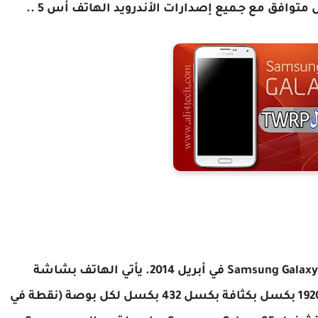
 متوافق مع جـميع إصدارات الأندرويد الهاتف أس 5 ..
تم إطلاق الهاتف الذكي Samsung Galaxy S5 في أبريل 2014. يأتي الهاتف بشاشة
تعمل باللمس مقاس 5.10 بوصة بدقة 1080 × 1920 بكسل بكثافة بكسل 432 بكسل لكل بوصة (نقطة في