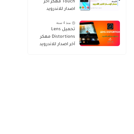
Touch‏ مهكر اخر
اصدار للاندرويد
منذ 4 سنة
تحميل Lens
Distortions مهكر
آخر اصدار للاندرويد