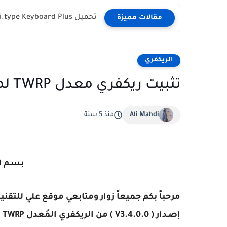
تحميل ai.type Keyboard Plus مجانا آخر اصدار للاندرويد
مقالات مميزة
الريكفري
تثبيت ريكفري معدل TWRP لهاتف Galaxy S5
Ali Mahdi
منذ 5 سنة
بسـم ا
مرحباً بكم جميعاً زوار ومتابعي موقع علي للتقني
إصـدار ( V3.4.0.0 ) من الريكفري المُعدل
TWRP
ل