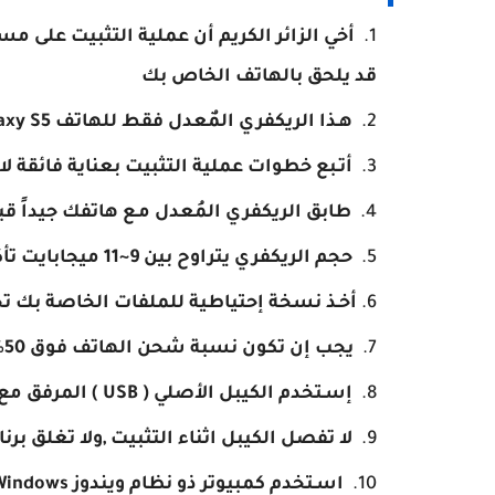
أخي الزائر الكريم أن عملية التثبيت على 
قد يلحق بالهاتف الخاص بك
هـذا الريكفري المٌعدل فقط للهاتف Galaxy S5 لجميع طرز
أتـبع خطوات عملية التثبيت بعناية فائقة 
طابق الريكفري المُعدل مـع هاتفك جيداً قب
حجم الريكفري يتراوح بين 9~11 ميجابايت تأكد من ذلك قبل التثبيت
أخـذ نسخة إحتياطية للملفات الخاصة بك تجن
يجب إن تكون نسبة شحن الهاتف فوق 50%
إسـتخدم الكيبل الأصلي ( USB ) المرفق مع الهاتف
لا تفصل الكيبل اثناء التثبيت ,ولا تغلق برن
اسـتخدم كمبيوتر ذو نظام ويندوز Windows