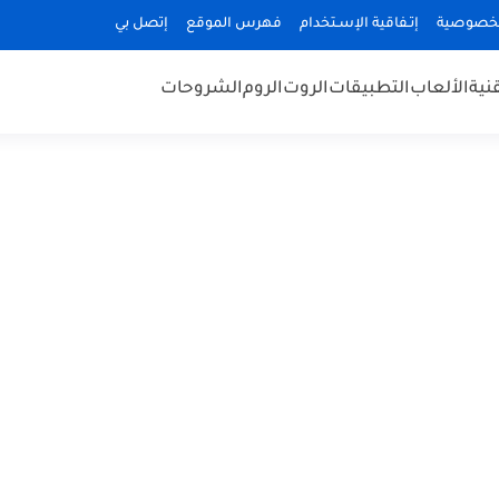
لخصوصية
إتـفاقية الإسـتخدام
فهرس الموقع
إتصل بي
قنية
الألعاب
التطبيقات
الروت
الروم
الشروحات