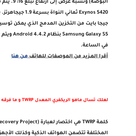
في الساعة.
أقرا المـزيد من الموصفات للهاتف
مـن هنا
لعلك تسال ماهو الريكفري المعدل TWRP و ما فرقه عن الريكفري الأصلي ,وماذا يفيد ؟