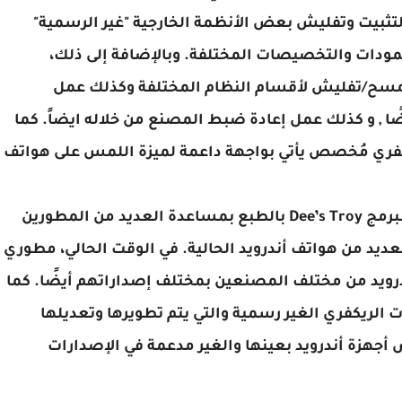
ثبيت وتفليش بعض الأنظمة الخارجية "غير الرسمية"
المودات والتخصيصات المختلفة. وبالإضافة إلى ذلك،
 بعمل مسح/تفليش لأقسام النظام المختلفة وكذلك عمل
ًا , و كذلك عمل إعادة ضبط المصنع من خلاله ايضاً. كما
ًا أن ريكفري TWRP هو أول ريكفري مُخصص يأتي بواجهة داعمة لميزة اللمس على هواتف
مشروع ريكفري TeamWin الآن يعمل بقيادة المُبرمج Dee’s Troy بالطبع بمساعدة العديد من المطورين
عديد من هواتف أندرويد الحالية. في الوقت الحالي، مطوري
ن جهاز أندرويد من مختلف المصنعين بمختلف إصداراتهم أيضًا. كما
 الريكفري الغير رسمية والتي يتم تطويرها وتعديلها
 المستقلين لبعض أجهزة أندرويد بعينها والغير مدعمة في الإصدارات