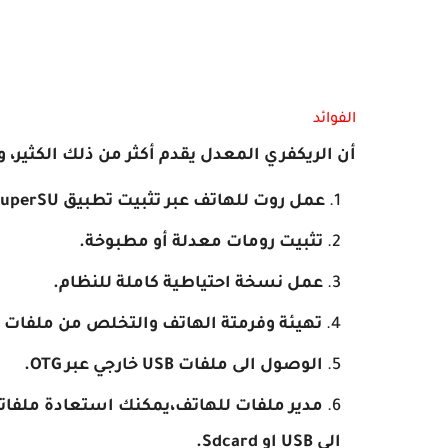
الفوائد
أن الريكفري المعدل يقدم أكثر من ذلك الكثير، ومن
عمل روت للهاتف عبر تثبيت تطبيق SuperSU او Magisk.
تثبيت رومات معدلة أو مطبوخة.
عمل نسخة احتياطية كاملة للنظام.
تهيئة وفرمتة الهاتف والتخلص من ملفات 
الوصول الى ملفات USB خارجي عبر OTG.
مدير ملفات للهاتف،
يمكنك استعادة ملفاتك
الى USB او Sdcard.