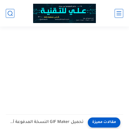
تحميل GIF Maker النسخة المدفوعة آخر اصدار للاندرويد
مقالات مميزة