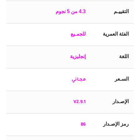
التقييـم
4.3 من 5 نجوم
الفئة العمرية
للجمـيع
اللغة
إنجليزية
السـعر
مجـاني
الإصـدار
V2.9.1
رمز الإصـدار
86