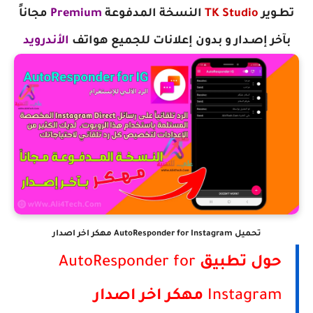
تطـوير
TK Studio
‏
النسخة المدفوعة
Premium
مجاناً
ب
آخر إصـدار و بدون إعلانات
للجميع هواتف
الأندرويد
تحميل AutoResponder for Instagram مهكر اخر اصدار
حول تطبيق
AutoResponder for
Instagram
مهكر اخر اصدار