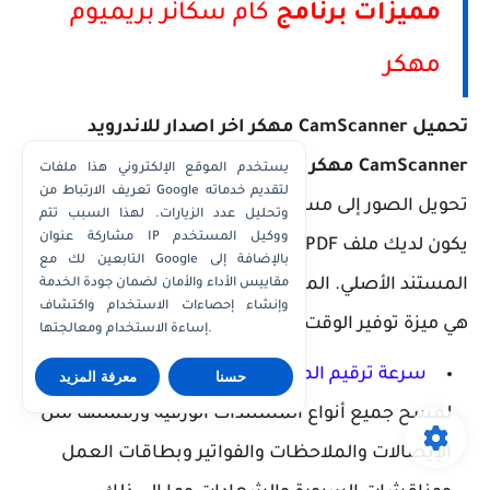
مميزات برنامج
كام سكانر بريميوم
مهكر
تحميل CamScanner مهكر اخر اصدار للاندرويد
CamScanner مهكر بريميوم
هو تطبيق مسح قادر على
يستخدم الموقع الإلكتروني هذا ملفات
تعريف الارتباط من Google لتقديم خدماته
تحويل الصور إلى مستندات PDF. بلمسة واحدة فقط ،
وتحليل عدد الزيارات. لهذا السبب تتم
مشاركة عنوان IP ووكيل المستخدم
يكون لديك ملف PDF لتحريره دون الحاجة إلى إعادة إدخال
التابعين لك مع Google بالإضافة إلى
المستند الأصلي. المزايا التي يوفرها لك CamScanner
مقاييس الأداء والأمان لضمان جودة الخدمة
وإنشاء إحصاءات الاستخدام واكتشاف
هي ميزة توفير الوقت والسرعة والملاءمة وغيرها :
إساءة الاستخدام ومعالجتها.
سرعة ترقيم المستندات
: استخدم كاميرا هاتفك
حسنا
معرفة المزيد
لمسح جميع أنواع المستندات الورقية ورقمنتها مثل
الإيصالات والملاحظات والفواتير وبطاقات العمل