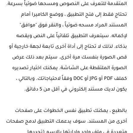
المتقدمة للتعرف على النصوص ومسحها ضوئياً بسرعة.
تحتاج فقط إلى فتح التطبيق ، ووضع الكاميرا أمام
المستند المراد مسحه ضوئياً ، والنقر فوق "موافق"
لإكماله. سيتعرف التطبيق تلقائياً على النص ويقصه
بذكاء. لذلك لا تحتاج إلى أداة أخرى تابعة لجهة خارجية أو
قص الصورة بنفسك مرة أخرى. سيتم بعد ذلك عرض
الصورة الملتقطة على الشاشة. يمكنك اختيار تصديره
كملف PDF أو JPG أو DOC وفقاً لاحتياجاتك. وبالتالي ،
يكون لديك مستند إلكتروني في أقل من 5 دقائق.
بالطبع ، يمكنك تطبيق نفس الخطوات على صفحات
أخرى من المستند. سوف يدعمك التطبيق لدمج صفحات
متعددة في ملف واحد وإدارتها بالاسم (تحددها