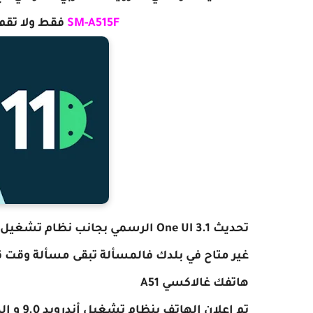
SM-A515F
فقط ولا تقم 
هاتفك غالاكسي A51
تم إعلان