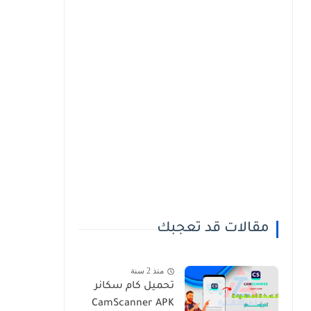
مقالات قد تعجبك
منذ 2 سنة
تحميل كام سكانر
CamScanner APK