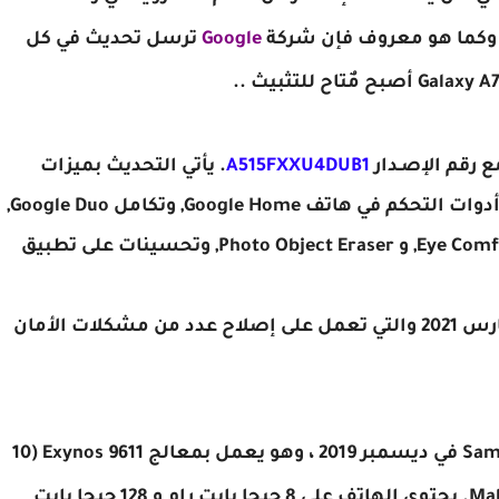
ات وكما هو معروف فإن شركة
Google
ترسل تحديث في كل
 رقم الإصـدار
A515FXXU4DUB1
. يأتي التحديث بميزات
جديدة مثل خلاصة Google Discover المدمجة, وأدوات التحكم في هاتف Google Home, وتكامل Google Duo,
وتأثيرات مكالمات الفيديو الجديدة, و Eye Comfort Shield, و Photo Object Eraser, وتحسينات على تطبيق
يأتي هذا الإصـدار مع تصحيحات الأمان لشهر مارس 2021 والتي تعمل على إصلاح عدد من مشكلات الأمان
تم إطلاق Samsung Galaxy A51 في ديسمبر 2019 ، وهو يعمل بمعالج Exynos 9611 (10
نانومتر) مع وحدة معالجة الرسومات Mali-G72 MP3. يحتوي الهاتف على 8 جيجا بايت رام و 128 جيجا بايت