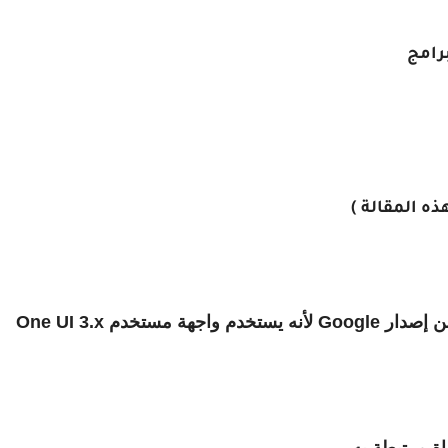
رامج
ه المقالة )
يبدو إصدار Samsung من Android 11 مختلفًا عن إصدار Google لأنه يستخدم واجهة مستخدم One UI 3.x