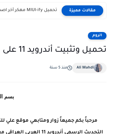
تحميل MIUI-ify مهكر آخر اصدار للاندرويد
مقالات مميزة
الروم
تحميل وتثبيت أندرويد 11 على هاتف Galaxy A51
Ali Mahdi
منذ 5 سنة
بسم ال
مرحباً بكم جميعاً زوار ومتابعي موقع علي لل
التحديث الرسمي أندرويد 11 العربي العراقي مع واجهة OneUI 3.1 لهاتف