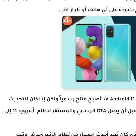
بتجربه على أي هاتف أو طراز آخر .
تحديث One UI 3.1 الرسمي بجانب نظام تشغيل Android 11 قد أصبح متاح رسمياً ولكن إذا كان التحديث
غير متاح في بلدك فالمسألة تبقى مسألة وقت قبل أن يصل OTA الرسمي والمستقر لنظام أندرويد 11 إلى
 الهاتف بنظام تشغيل أندرويد 9.0 و الذي كان يُعد أحدث إصــدار من نظام الأنـدرويد في وقت