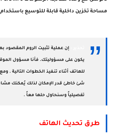
مساحة تخزين داخلية قابلة للتوسيع باستخدام microSD حتى 512 جيجا بايت .
تحذير :
يكون على مسؤوليتك. فأنا مسؤول الموقع
للهاتف أثناء تنـفيذ الخطوات التالية . وم
شئ خاطئ قدر الإمكان لذلك يُمكنك مشارك
تفصيلياً وسنحاول حلها معاً .
طرق تحديث الهاتف