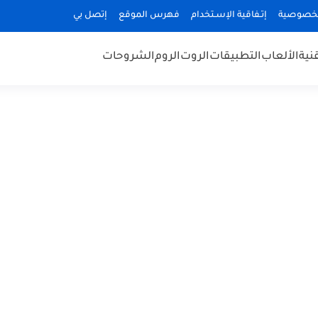
لخصوصية
إتـفاقية الإسـتخدام
فهرس الموقع
إتصل بي
قنية
الألعاب
التطبيقات
الروت
الروم
الشروحات