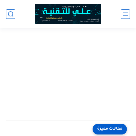
تحميل لعبة Farming Simulator 23 NETFLIX مهكرة اخر اصدار للاندرويد
مقالات مميزة