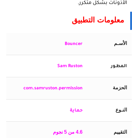
الأذونات بشكل متكرر.
معلومات التطبيق
الأسـم
Bouncer‏
المطـور
Sam Ruston
الحزمة
com.samruston.permission
النـوع
حماية
التقييم
4.6 من 5 نجوم