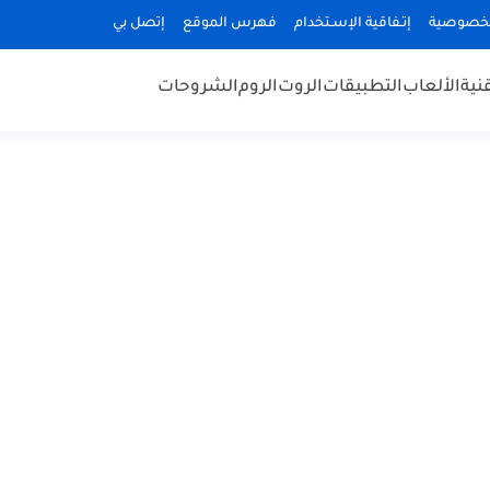
لخصوصية
إتـفاقية الإسـتخدام
فهرس الموقع
إتصل بي
قنية
الألعاب
التطبيقات
الروت
الروم
الشروحات