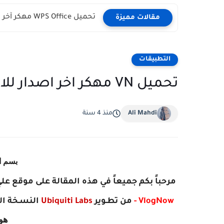
تحميل WPS Office مهكر آخر اصدار للاندرويد
مقالات مميزة
التطبيقات
تحميل VN مهكر اخر اصدار للاندرويد
Ali Mahdi
منذ 4 سنة
بسم ا
مرحباً بكم جميعاً في هذه المقالة على موقع علي
- VlogNow
‏
من تطـوير
Ubiquiti Labs
النسـخة ا
هو