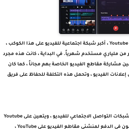
تنزيل VN مهكر من ميديا فاير ، يستضيف موقع Youtube ، أكبر شبكة اجتماعية للفيديو على هذا الكوكب ،
ثر من ملياري مستخدم شهرياً. في البداية ، كانت هذه مجرد
 مشاركة مقاطع الفيديو الخاصة بهم مجاناً ، كما كان
 إعلانات الفيديو ، وتحمل هذه التكلفة للحفاظ على فريق
ومع ذلك ، مع مرور الوقت تم تطوير العديد من شبكات التواصل الاجتماعي للفيديو ، ويتعين على Youtube
القيام بشيء ما للاحتفاظ بالمستخدمين. يشرعون في الدفع لمنشئي مقاطع الفيديو على YouTube ،