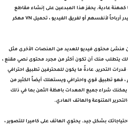
كمهنة عادية. يحفز هذا المبدعين على إنشاء مقاطع
فيديو بجودة أفضل ونشرها على المنصة ، مما يدر أرباحاً لأنفسهم أو لفريق الفيديو ، تحميل VN مهكر
يضاً أن تكون منشئ محتوى فيديو للعديد من المنصات الأخرى مثل
Twit ... ولكن للقيام بذلك يتطلب منك أن تكون أكثر من مجرد محتوى نصي مقنع ،
رات التحرير. عادةً ما يكون للمحترفين تطبيق احترافي
م ، فهو تطبيق قوي واحترافي ويستهلك أيضاً الكثير من
لا يمكنك شراء جميع المعدات باهظة الثمن بما في ذلك
لتحرير المتنوعة والهاتف العادي.
ن أن تلبي احتياجاتك بشكل جيد. يحتوي الهاتف على كاميرا للتصوير ،