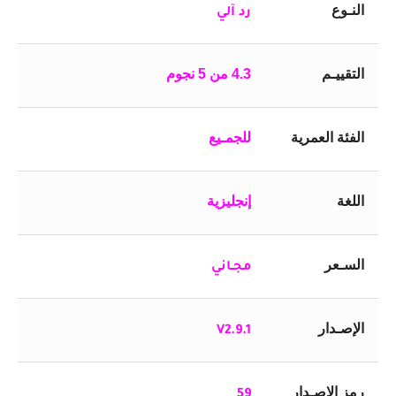
النـوع
رد آلي
التقييـم
4.3 من 5 نجوم
الفئة العمرية
للجمـيع
اللغة
إنجليزية
السـعر
مجـاني
الإصـدار
V2.9.1
رمز الإصـدار
59