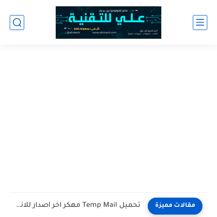
تحميل ai.type Keyboard Plus مجانا آخر اصدار للاندرويد
مقالات مميزة