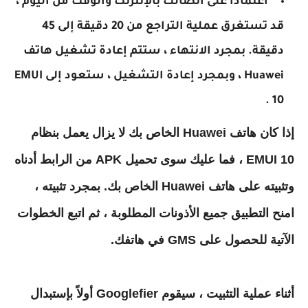
اعتماداً على اتصالك بالإنترنت والوقت من اليوم ،
قد تستغرق عملية التراجع من 20 دقيقة إلى 45
دقيقة. بمجرد الانتهاء ، ستتم إعادة تشغيل هاتف
Huawei ، وبمجرد إعادة التشغيل ، ستعود إلى EMUI
10 .
إذا كان هاتف Huawei الخاص بك لا يزال يعمل بنظام
EMUI 10 ، فما عليك سوى تحميل APK من الرابط أدناه
وتثبيته على هاتف Huawei الخاص بك. بمجرد تثبيته ،
امنح التطبيق جميع الأذونات المطلوبة ، ثم اتبع الخطوات
الآتية للحصول على GMS في هاتفك.
أثناء عملية التثبيت ، سيقوم Googlefier أولاً بإستبدال