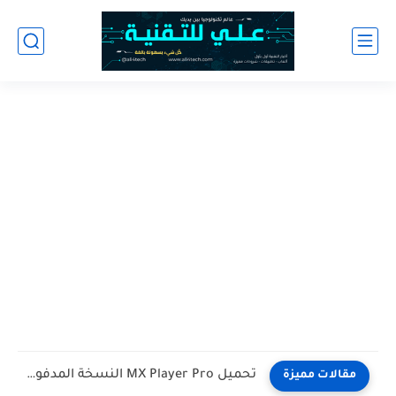
تحميل MX Player Pro النسخة المدفوعة اخر اصدار للاندرويد
مقالات مميزة