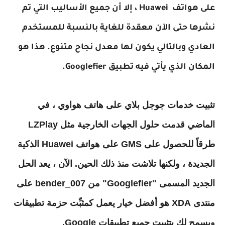
على هواتف Huawei ، إلا أن جميع الأساليب التي تم
نشرها حتى الآن معقدة للغاية بالنسبة للمستخدم
العادي وبالتالي يكون لها معدل نجاح متنوع. هذا هو
المكان الذي يأتي فيه تطبيق Googlefier.
تثبيت خدمات جوجل بلاي على هاتف هواوي
، في
الماضي قدمت حلول الجهات الخارجية مثل LZPlay
طرقاً للحصول على GMS على هواتف Huawei الذكية
الجديدة ، ولكنها تلاشت منذ ذلك الحين. الآن ، يعد الحل
الجديد المسمى "Googlefier" من bender_007 على
منتدى XDA هو أفضل خيار يعمل كمثبِّت حزمة تطبيقات
ويسمح لك بتثبيت جميع تطبيقات Google.