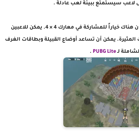
ل لاعب سيستمتع ببيئة لعب عادلة .
شيء آخر يجب ملاحظته حول طريقة اللعب هو أن هناك خياراً للمشاركة في معارك 4 × 4. يمكن للاعبين
ت المثيرة. يمكن أن تساعد أوضاع القبيلة وبطاقات الغرف
شاملة لـ
PUBG Lite
.