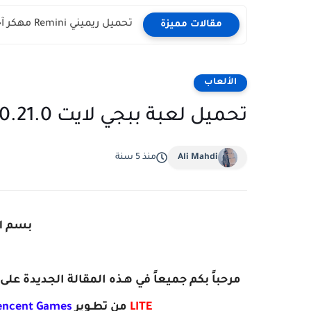
تحميل ريميني Remini مهكر آخر اصدار للاندرويد
مقالات مميزة
الألعاب
تحميل لعبة ببجي لايت PUBG Lite 0.21.0 للأندرويد
Ali Mahdi
منذ 5 سنة
بسم ال
مرحباً بكم جميعاً في هـذه المقالة الجديدة عل
LITE‏
من تطـوير
encent Games