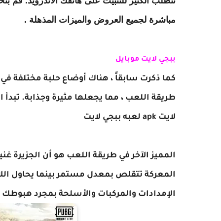
تتطلب الكثير للتثبيت على هاتفك الأندرويد. قم بت
مباشرة لجميع العروض والميزات المذهلة .
ببجي لايت موبايل
كما ذكرت سابقاً ، هناك أوضاع حلبة مختلفة في 
طريقة اللعب ، مما يجعلها مثيرة وجذابة. تبدأ اللعبة بـ 60 لاعباً يسقطون على جزيرة بأبع
لايت apk لعبه ببجي لايت
المميز الآخر في طريقة اللعب هو أن الجزيرة غن
المعركة تتقلص بمعدل مستمر بينما يحاول اللا
الإمدادات والمركبات والأسلحة بمجرد هبوطك 