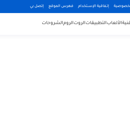
لخصوصية
إتـفاقية الإسـتخدام
فهرس الموقع
إتصل بي
قنية
الألعاب
التطبيقات
الروت
الروم
الشروحات