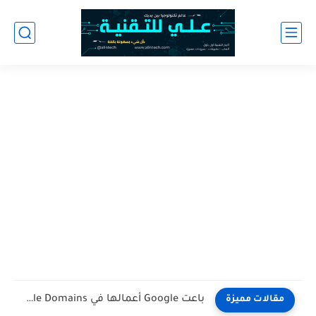
تحميل ES File Explorer مهكر آخر اصدار للاندرويد
مقالات مميزة