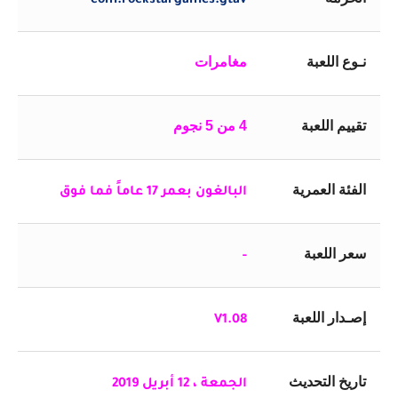
com.rockstargames.gtav
نـوع اللعبة
مغامرات
تقييم اللعبة
4 من 5 نجوم
الفئة العمرية
البالغون بعمر 17 عاماً فما فوق
سعر اللعبة
-
إصـدار اللعبة
V1.08
تاريخ التحديث
الجمعة ،
12 أبريل 2019