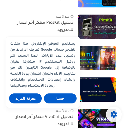
منذ 3 سنة
تحميل PicsKit مهكر آخر اصدار
للاندرويد
يستخدم الموقع الإلكتروني هذا ملفات
منذ 3 سنة
تعريف الارتباط من Google لتقديم خدماته
تحميل Lumii مهكر آخر اصدار
وتحليل عدد الزيارات. لهذا السبب تتم
للاندرويد
مشاركة عنوان IP ووكيل المستخدم
التابعين لك مع Google بالإضافة إلى
مقاييس الأداء والأمان لضمان جودة الخدمة
منذ 3 سنة
وإنشاء إحصاءات الاستخدام واكتشاف
تحميل Creative Cloud Express
إساءة الاستخدام ومعالجتها.
مهكر اخر اصدار للاندرويد
حسنا
معرفة المزيد
منذ 3 سنة
تحميل VivaCut مهكر آخر اصدار
للاندرويد