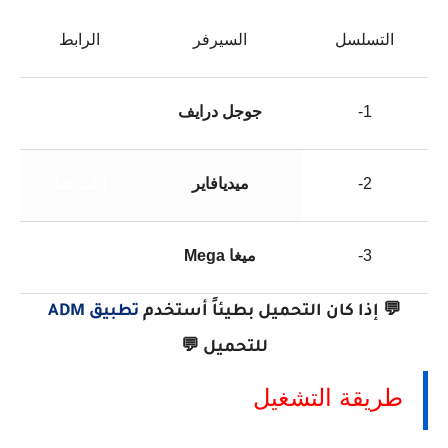
التسلسل
السيرفر
الرابط
1-
جوجل درايف
إنقـر هنا
2-
ميديافاير
إنقـر هنا
3-
ميغا Mega
إنقـر هنا
💬 إذا كان التحميل بطيئاً أستخدم
تطبيق ADM
للتحميل
💬
طريقة التشغيل